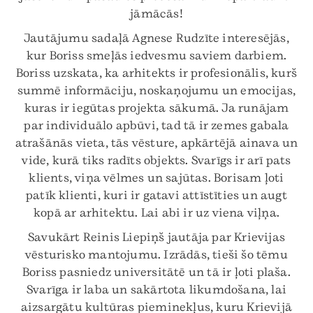
jāmācās!
Jautājumu sadaļā Agnese Rudzīte interesējās,
kur Boriss smeļās iedvesmu saviem darbiem.
Boriss uzskata, ka arhitekts ir profesionālis, kurš
summē informāciju, noskaņojumu un emocijas,
kuras ir iegūtas projekta sākumā. Ja runājam
par individuālo apbūvi, tad tā ir zemes gabala
atrašānās vieta, tās vēsture, apkārtējā ainava un
vide, kurā tiks radīts objekts. Svarīgs ir arī pats
klients, viņa vēlmes un sajūtas. Borisam ļoti
patīk klienti, kuri ir gatavi attīstīties un augt
kopā ar arhitektu. Lai abi ir uz viena viļņa.
Savukārt Reinis Liepiņš jautāja par Krievijas
vēsturisko mantojumu. Izrādās, tieši šo tēmu
Boriss pasniedz universitātē un tā ir ļoti plaša.
Svarīga ir laba un sakārtota likumdošana, lai
aizsargātu kultūras pieminekļus, kuru Krievijā