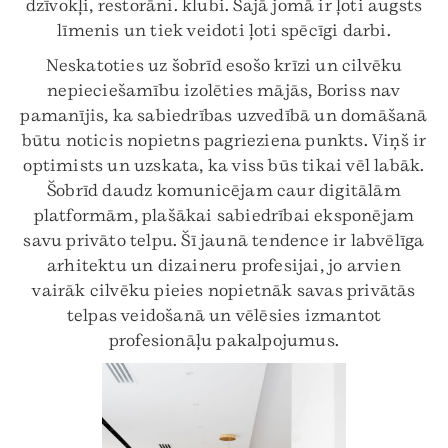
dzīvokļi, restorāni. klubi. Šajā jomā ir ļoti augsts
līmenis un tiek veidoti ļoti spēcīgi darbi.
Neskatoties uz šobrīd esošo krīzi un cilvēku
nepieciešamību izolēties mājās, Boriss nav
pamanījis, ka sabiedrības uzvedībā un domāšanā
būtu noticis nopietns pagrieziena punkts. Viņš ir
optimists un uzskata, ka viss būs tikai vēl labāk.
Šobrīd daudz komunicējam caur digitālām
platformām, plašākai sabiedrībai eksponējam
savu privāto telpu. Šī jaunā tendence ir labvēlīga
arhitektu un dizaineru profesijai, jo arvien
vairāk cilvēku pieies nopietnāk savas privātās
telpas veidošanā un vēlēsies izmantot
profesionāļu pakalpojumus.