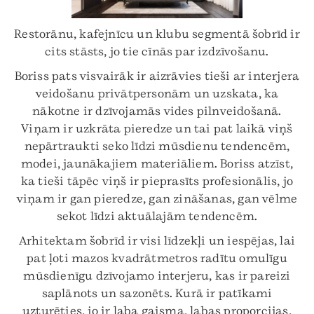
Restorānu, kafejnīcu un klubu segmentā šobrīd ir
cits stāsts, jo tie cīnās par izdzīvošanu.
Boriss pats visvairāk ir aizrāvies tieši ar interjera
veidošanu privātpersonām un uzskata, ka
nākotne ir dzīvojamās vides pilnveidošanā.
Viņam ir uzkrāta pieredze un tai pat laikā viņš
nepārtraukti seko līdzi mūsdienu tendencēm,
modei, jaunākajiem materiāliem. Boriss atzīst,
ka tieši tāpēc viņš ir pieprasīts profesionālis, jo
viņam ir gan pieredze, gan zināšanas, gan vēlme
sekot līdzi aktuālajām tendencēm.
Arhitektam šobrīd ir visi līdzekļi un iespējas, lai
pat ļoti mazos kvadrātmetros radītu omulīgu
mūsdienīgu dzīvojamo interjeru, kas ir pareizi
saplānots un sazonēts. Kurā ir patīkami
uzturēties, jo ir laba gaisma, labas proporcijas,