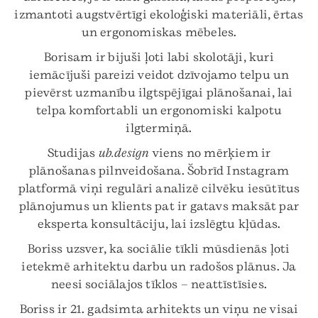
izmantoti augstvērtīgi ekoloģiski materiāli, ērtas
un ergonomiskas mēbeles.
Borisam ir bijuši ļoti labi skolotāji, kuri
iemācījuši pareizi veidot dzīvojamo telpu un
pievērst uzmanību ilgtspējīgai plānošanai, lai
telpa komfortabli un ergonomiski kalpotu
ilgtermiņā.
Studijas
ub.design
viens no mērķiem ir
plānošanas pilnveidošana. Šobrīd Instagram
platformā viņi regulāri analizē cilvēku iesūtītus
plānojumus un klients pat ir gatavs maksāt par
eksperta konsultāciju, lai izslēgtu kļūdas.
Boriss uzsver, ka sociālie tīkli mūsdienās ļoti
ietekmē arhitektu darbu un radošos plānus. Ja
neesi sociālajos tīklos – neattīstīsies.
Boriss ir 21. gadsimta arhitekts un viņu ne visai