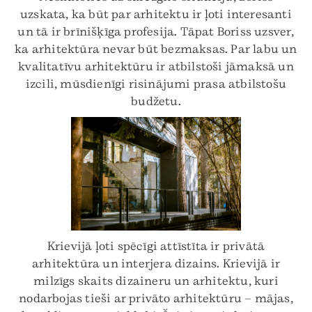
uzskata, ka būt par arhitektu ir ļoti interesanti
un tā ir brīnišķīga profesija. Tāpat Boriss uzsver,
ka arhitektūra nevar būt bezmaksas. Par labu un
kvalitatīvu arhitektūru ir atbilstoši jāmaksā un
izcili, mūsdienīgi risinājumi prasa atbilstošu
budžetu.
Krievijā ļoti spēcīgi attīstīta ir privātā
arhitektūra un interjera dizains. Krievijā ir
milzīgs skaits dizaineru un arhitektu, kuri
nodarbojas tieši ar privāto arhitektūru – mājas,