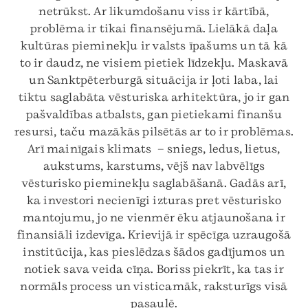
netrūkst. Ar likumdošanu viss ir kārtībā,
problēma ir tikai finansējumā. Lielākā daļa
kultūras pieminekļu ir valsts īpašums un tā kā
to ir daudz, ne visiem pietiek līdzekļu. Maskavā
un Sanktpēterburgā situācija ir ļoti laba, lai
tiktu saglabāta vēsturiska arhitektūra, jo ir gan
pašvaldības atbalsts, gan pietiekami finanšu
resursi, taču mazākās pilsētās ar to ir problēmas.
Arī mainīgais klimats – sniegs, ledus, lietus,
aukstums, karstums, vējš nav labvēlīgs
vēsturisko pieminekļu saglabāšanā. Gadās arī,
ka investori necienīgi izturas pret vēsturisko
mantojumu, jo ne vienmēr ēku atjaunošana ir
finansiāli izdevīga. Krievijā ir spēcīga uzraugošā
institūcija, kas pieslēdzas šādos gadījumos un
notiek sava veida cīņa. Boriss piekrīt, ka tas ir
normāls process un visticamāk, raksturīgs visā
pasaulē.