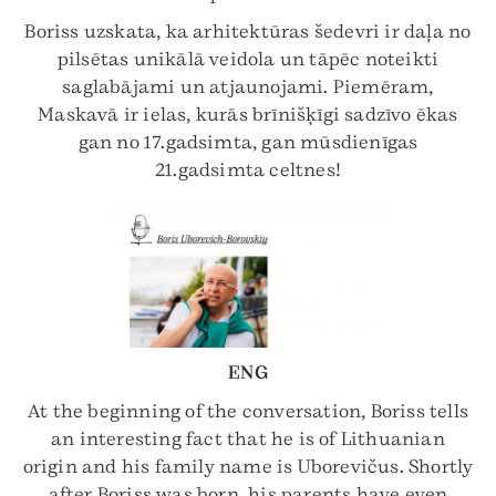
Boriss uzskata, ka arhitektūras šedevri ir daļa no
pilsētas unikālā veidola un tāpēc noteikti
saglabājami un atjaunojami. Piemēram,
Maskavā ir ielas, kurās brīnišķīgi sadzīvo ēkas
gan no 17.gadsimta, gan mūsdienīgas
21.gadsimta celtnes!
ENG
At the beginning of the conversation, Boriss tells
an interesting fact that he is of Lithuanian
origin and his family name is Uborevičus. Shortly
after Boriss was born, his parents have even