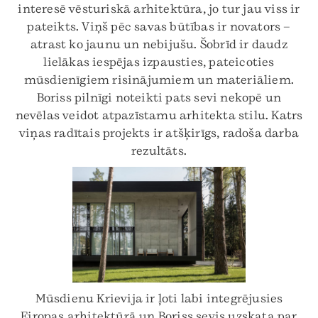
interesē vēsturiskā arhitektūra, jo tur jau viss ir
pateikts. Viņš pēc savas būtības ir novators –
atrast ko jaunu un nebijušu. Šobrīd ir daudz
lielākas iespējas izpausties, pateicoties
mūsdienīgiem risinājumiem un materiāliem.
Boriss pilnīgi noteikti pats sevi nekopē un
nevēlas veidot atpazīstamu arhitekta stilu. Katrs
viņas radītais projekts ir atšķirīgs, radoša darba
rezultāts.
Mūsdienu Krievija ir ļoti labi integrējusies
Eiropas arhitektūrā un Boriss sevis uzskata par