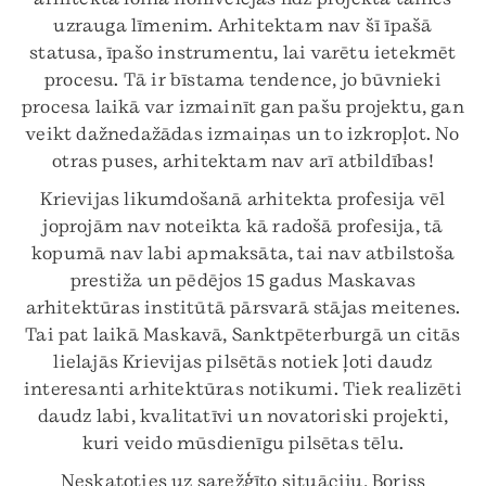
uzrauga līmenim. Arhitektam nav šī īpašā
statusa, īpašo instrumentu, lai varētu ietekmēt
procesu. Tā ir bīstama tendence, jo būvnieki
procesa laikā var izmainīt gan pašu projektu, gan
veikt dažnedažādas izmaiņas un to izkropļot. No
otras puses, arhitektam nav arī atbildības!
Krievijas likumdošanā arhitekta profesija vēl
joprojām nav noteikta kā radošā profesija, tā
kopumā nav labi apmaksāta, tai nav atbilstoša
prestiža un pēdējos 15 gadus Maskavas
arhitektūras institūtā pārsvarā stājas meitenes.
Tai pat laikā Maskavā, Sanktpēterburgā un citās
lielajās Krievijas pilsētās notiek ļoti daudz
interesanti arhitektūras notikumi. Tiek realizēti
daudz labi, kvalitatīvi un novatoriski projekti,
kuri veido mūsdienīgu pilsētas tēlu.
Neskatoties uz sarežģīto situāciju, Boriss