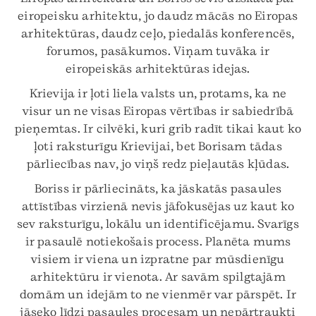
eiropeisku arhitektu, jo daudz mācās no Eiropas
arhitektūras, daudz ceļo, piedalās konferencēs,
forumos, pasākumos. Viņam tuvāka ir
eiropeiskās arhitektūras idejas.
Krievija ir ļoti liela valsts un, protams, ka ne
visur un ne visas Eiropas vērtības ir sabiedrībā
pieņemtas. Ir cilvēki, kuri grib radīt tikai kaut ko
ļoti raksturīgu Krievijai, bet Borisam tādas
pārliecības nav, jo viņš redz pieļautās kļūdas.
Boriss ir pārliecināts, ka jāskatās pasaules
attīstības virzienā nevis jāfokusējas uz kaut ko
sev raksturīgu, lokālu un identificējamu. Svarīgs
ir pasaulē notiekošais process. Planēta mums
visiem ir viena un izpratne par mūsdienīgu
arhitektūru ir vienota. Ar savām spilgtajām
domām un idejām to ne vienmēr var pārspēt. Ir
jāseko līdzi pasaules procesam un nepārtraukti