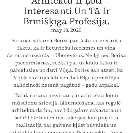
Arhitektu Ir Ļoti
Interesanti Un Tā Ir
Brīnišķīga Profesija.
may 18, 2020
Sarunas sākumā Boriss pastāsta interesantu
faktu, ka ir lietuviešu izcelsmes un viņa
dzimtais uzvārds ir Uborevičus. Neilgi pēc Borisa
piedzimšanas, vecāki pat uz kādu laiku ir
pārcēlušies uz dzīvi Viļņā. Boriss gan atzīst, ka
Viļņā nav bijis ļoti sen, bet Rīgu apmeklējis
salīdzinoši nesenā pagātnē – gadu atpakaļ.
Tālāk saruna aizvirzās par arhitekta lomu
mūsdienu Krievijā. Likumdošana, kas regulē
arhitekta darbu, nav līdz galam sakārtota un
šobrīd bieži vien ir situācijas, kad projekta
realizācijā par galveno kļūst būvnieks un
arhitekta loma nonivelējas līdz projekta tāmes