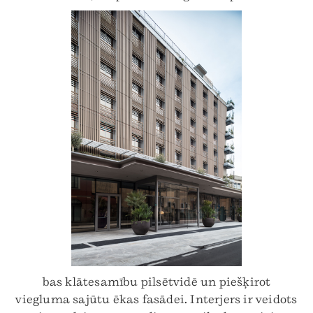
bas klātesamību pilsētvidē un piešķirot
viegluma sajūtu ēkas fasādei. Interjers ir veidots