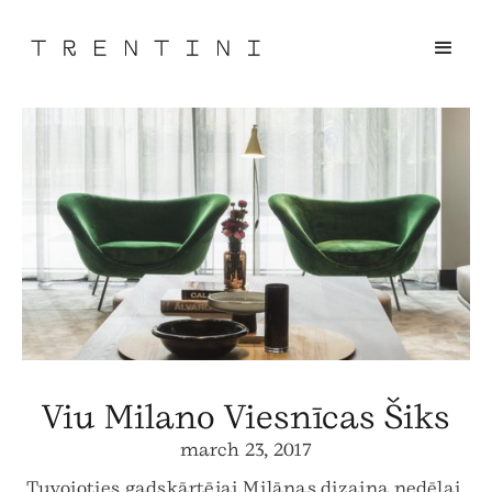
Viu Milano Viesnīcas Šiks
march 23, 2017
Tuvojoties gadskārtējai Milānas dizaina nedēļai,