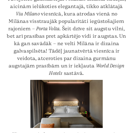
aicinām ielūkoties elegantajā, tikko atklātajā
Viu Milano
viesnīcā, kura atrodas vienā no
Milānas visstraujāk popularitāti iegūstošajiem
rajoniem –
Porta Volta
. Šeit dzīve sit augstu vilni,
bet arī prasības pret apkārtējo vidi ir augstas. Un
kā gan savādāk – ne velti Milāna ir dizaina
galvaspilsēta! Tādēļ jaunatvērtā viesnīca ir
veidota, atceroties par dizaina gurmānu
augstajām prasībām un ir iekļauta
World Design
Hotels
sastāvā.