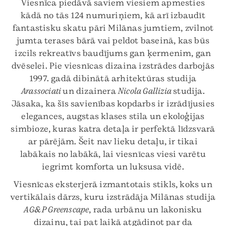
Viesnīca piedāvā saviem viesiem apmesties
kādā no tās 124 numuriņiem, kā arī izbaudīt
fantastisku skatu pāri Milānas jumtiem, zvilnot
jumta terases bārā vai peldot baseinā, kas būs
izcils rekreatīvs baudījums gan ķermenim, gan
dvēselei. Pie viesnīcas dizaina izstrādes darbojās
1997. gadā dibinātā arhitektūras studija
Arassociati
un dizainera
Nicola Gallizia
studija.
Jāsaka, ka šīs savienības kopdarbs ir izrādījusies
elegances, augstas klases stila un ekoloģijas
simbioze, kuras katra detaļa ir perfektā līdzsvarā
ar pārējām. Šeit nav lieku detaļu, ir tikai
labākais no labākā, lai viesnīcas viesi varētu
iegrimt komforta un luksusa vidē.
Viesnīcas eksterjerā izmantotais stikls, koks un
vertikālais dārzs, kuru izstrādāja Milānas studija
AG&P Greenscape
, rada urbānu un lakonisku
dizainu, tai pat laikā atgādinot par da