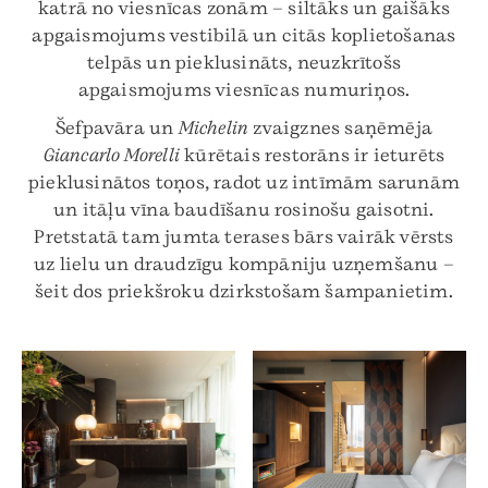
katrā no viesnīcas zonām – siltāks un gaišāks
apgaismojums vestibilā un citās koplietošanas
telpās un pieklusināts, neuzkrītošs
apgaismojums viesnīcas numuriņos.
Šefpavāra un
Michelin
zvaigznes saņēmēja
Giancarlo Morelli
kūrētais restorāns ir ieturēts
pieklusinātos toņos, radot uz intīmām sarunām
un itāļu vīna baudīšanu rosinošu gaisotni.
Pretstatā tam jumta terases bārs vairāk vērsts
uz lielu un draudzīgu kompāniju uzņemšanu –
šeit dos priekšroku dzirkstošam šampanietim.