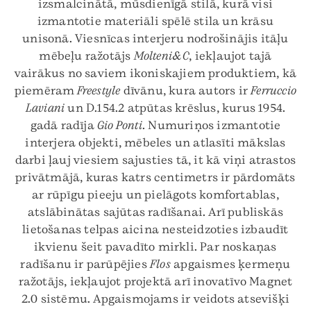
izsmalcinātā, mūsdienīgā stilā, kurā visi
izmantotie materiāli spēlē stila un krāsu
unisonā. Viesnīcas interjeru nodrošinājis itāļu
mēbeļu ražotājs
Molteni&C
, iekļaujot tajā
vairākus no saviem ikoniskajiem produktiem, kā
piemēram
Freestyle
dīvānu, kura autors ir
Ferruccio
Laviani
un D.154.2 atpūtas krēslus, kurus 1954.
gadā radīja
Gio Ponti
. Numuriņos izmantotie
interjera objekti, mēbeles un atlasīti mākslas
darbi ļauj viesiem sajusties tā, it kā viņi atrastos
privātmājā, kuras katrs centimetrs ir pārdomāts
ar rūpīgu pieeju un pielāgots komfortablas,
atslābinātas sajūtas radīšanai. Arī publiskās
lietošanas telpas aicina nesteidzoties izbaudīt
ikvienu šeit pavadīto mirkli. Par noskaņas
radīšanu ir parūpējies
Flos
apgaismes ķermeņu
ražotājs, iekļaujot projektā arī inovatīvo Magnet
2.0 sistēmu. Apgaismojams ir veidots atsevišķi