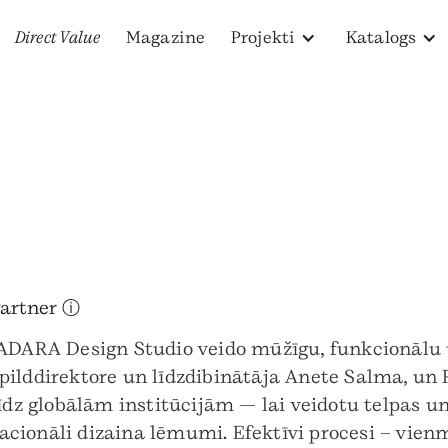
Direct Value
Magazine
Projekti
Katalogs
Partner ⓘ
ADARA Design Studio veido mūžīgu, funkcionālu u
zpilddirektore un līdzdibinātāja Anete Salma, u
 globālām institūcijām — lai veidotu telpas un 
cionāli dizaina lēmumi. Efektīvi procesi – vien