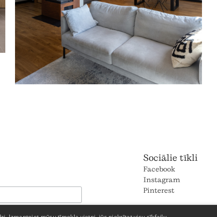
Sociālie tīkli
Facebook
Instagram
Pinterest
dzi. Izmantojot mūsu tīmekļa vietni, jūs piekrītat visu sīkfailu