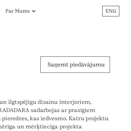
Par Mums
ENG
Saņemt piedāvājumu
n ilgtspējīgu dizainu interjeriem,
n RADADARA sadarbojas ar prasīgiem
pieredzes, kas iedvesmo. Katru projektu
mērīga un mērķtiecīga projekta