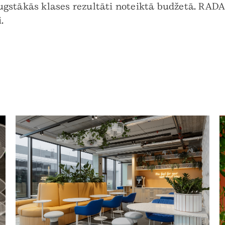
ugstākās klases rezultāti noteiktā budžetā. RAD
.