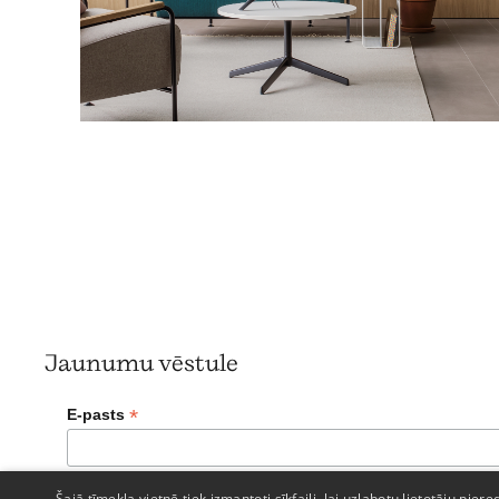
Jaunumu vēstule
*
E-pasts
Šajā tīmekļa vietnē tiek izmantoti sīkfaili, lai uzlabotu lietotāju piere