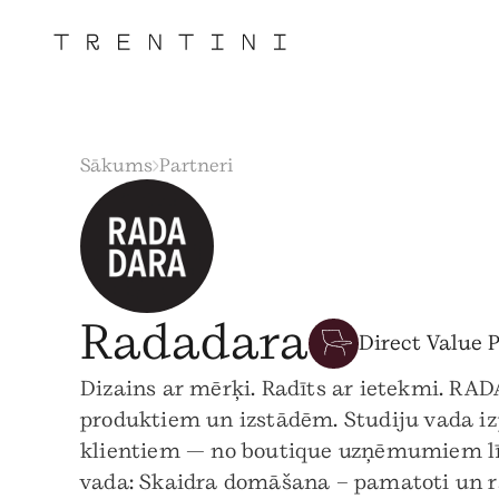
Sākums
Partneri
Radadara
Direct Value 
Dizains ar mērķi. Radīts ar ietekmi. RAD
produktiem un izstādēm. Studiju vada i
klientiem — no boutique uzņēmumiem līdz
vada: Skaidra domāšana – pamatoti un ra