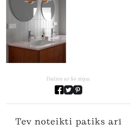
Dalies ar šo ziņu:
Tev noteikti patiks arī