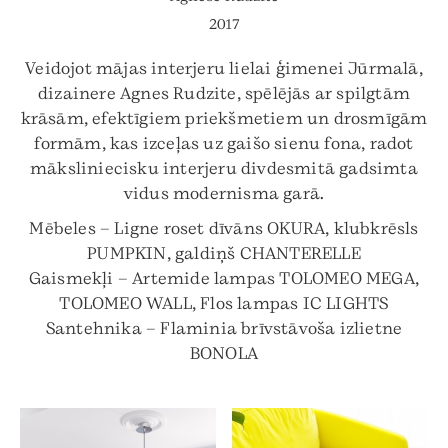
2017
Veidojot mājas interjeru lielai ģimenei Jūrmalā,
dizainere Agnes Rudzite, spēlējās ar spilgtām
krāsām, efektīgiem priekšmetiem un drosmīgām
formām, kas izceļas uz gaišo sienu fona, radot
māksliniecisku interjeru divdesmitā gadsimta
vidus modernisma garā.
Mēbeles – Ligne roset dīvāns OKURA, klubkrēsls
PUMPKIN, galdiņš CHANTERELLE
Gaismekļi – Artemide lampas TOLOMEO MEGA,
TOLOMEO WALL, Flos lampas IC LIGHTS
Santehnika – Flaminia brīvstāvoša izlietne
BONOLA