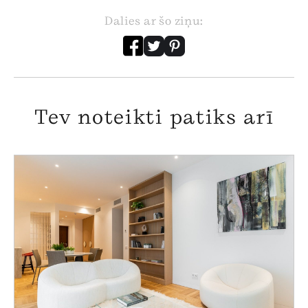
Dalies ar šo ziņu:
Tev noteikti patiks arī