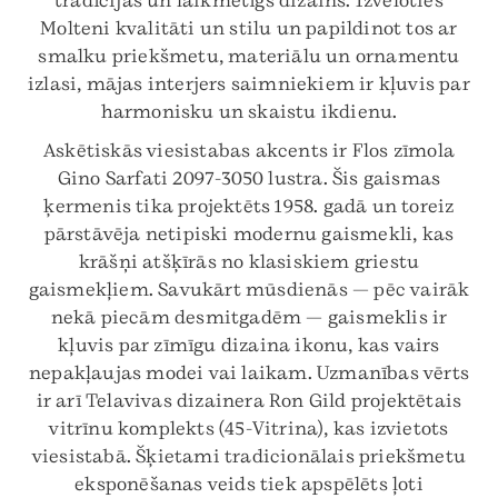
tradīcijas un laikmetīgs dizains. Izvēloties
Molteni kvalitāti un stilu un papildinot tos ar
smalku priekšmetu, materiālu un ornamentu
izlasi, mājas interjers saimniekiem ir kļuvis par
harmonisku un skaistu ikdienu.
Askētiskās viesistabas akcents ir Flos zīmola
Gino Sarfati 2097-3050 lustra. Šis gaismas
ķermenis tika projektēts 1958. gadā un toreiz
pārstāvēja netipiski modernu gaismekli, kas
krāšņi atšķīrās no klasiskiem griestu
gaismekļiem. Savukārt mūsdienās — pēc vairāk
nekā piecām desmitgadēm — gaismeklis ir
kļuvis par zīmīgu dizaina ikonu, kas vairs
nepakļaujas modei vai laikam. Uzmanības vērts
ir arī Telavivas dizainera Ron Gild projektētais
vitrīnu komplekts (45-Vitrina), kas izvietots
viesistabā. Šķietami tradicionālais priekšmetu
eksponēšanas veids tiek apspēlēts ļoti