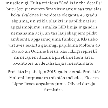
mūsdienīgi. Kulta teiciens “God is in the details”
būtu ļoti piemērots šīm vitrīnām: visas trauslās
koka skaldnes ir veidotas elegantā 45 grādu
slīpumā, un stikla plaukti ir papildināti ar
apgaismojumu: smalka LED līnija ir gandrīz
nemanāma acij, un tas ļauj skapjiem pildīt
ambienta apgaismojuma funkciju. Klasisko
virtuves iekārtu gaumīgi papildina Molteni 45
Tavolo un Outline krēsli, kas līdzīgi iepriekš
minētajiem dizaina priekšmetiem arī ir
kvalitātes un detalizācijas meistardarbi.
Projekts ir pabeigts 2015. gada ziemā. Projektā:
Molteni korpusa un mīkstās mēbeles, Flos un
Ligne Roset apgaismojums, Olivari durvju
furnitūra.