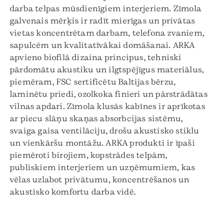
darba telpas mūsdienīgiem interjeriem. Zīmola
galvenais mērķis ir radīt mierīgas un privātas
vietas koncentrētam darbam, telefona zvaniem,
sapulcēm un kvalitatīvākai domāšanai. ARKA
apvieno biofilā dizaina principus, tehniski
pārdomātu akustiku un ilgtspējīgus materiālus,
piemēram, FSC sertificētu Baltijas bērzu,
laminētu priedi, ozolkoka finieri un pārstrādātas
vilnas apdari. Zīmola klusās kabīnes ir aprīkotas
ar piecu slāņu skaņas absorbcijas sistēmu,
svaiga gaisa ventilāciju, drošu akustisko stiklu
un vienkāršu montāžu. ARKA produkti ir īpaši
piemēroti birojiem, kopstrādes telpām,
publiskiem interjeriem un uzņēmumiem, kas
vēlas uzlabot privātumu, koncentrēšanos un
akustisko komfortu darba vidē.