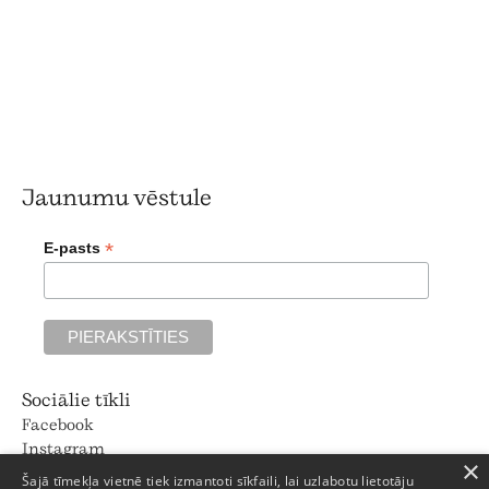
Jaunumu vēstule
*
E-pasts
Sociālie tīkli
Facebook
Instagram
×
Pinterest
Šajā tīmekļa vietnē tiek izmantoti sīkfaili, lai uzlabotu lietotāju