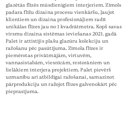
glazētās flīzēs mūsdienīgiem interjeriem. Zīmols
padara flīžu dizaina procesu vienkāršu, ļaujot
klientiem un dizaina profesionāļiem radīt
unikālas flīzes jau no 1 kvadrātmetra. Kopš savas
virsmu dizaina sistēmas ieviešanas 2021. gadā
Palet ir attīstījis plašu glazūru kolekciju un
ražošanu pēc pasūtījuma. Zīmola flīzes ir
piemērotas privātmājām, virtuvēm,
vannasistabām, viesnīcām, restorāniem un
lielākiem interjera projektiem. Palet pievērš
uzmanību arī atbildīgai ražošanai, samazinot
pārprodukciju un ražojot flīzes galvenokārt pēc
pieprasījuma.