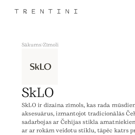
Sākums
Zīmoli
SkLO
SkLO ir dizaina zīmols, kas rada mūsdie
aksesuārus, izmantojot tradicionālās Čehi
sadarbojas ar Čehijas stikla amatniekie
ar ar rokām veidotu stiklu, tāpēc katrs 