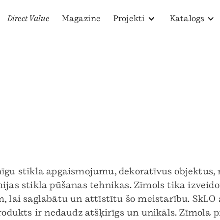
Direct Value
Magazine
Projekti
Katalogs
nīgu stikla apgaismojumu, dekoratīvus objektus,
jas stikla pūšanas tehnikas. Zīmols tika izveido
m, lai saglabātu un attīstītu šo meistarību. SkL
produkts ir nedaudz atšķirīgs un unikāls. Zīmola