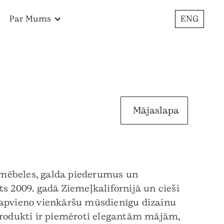
Par Mums
ENG
Mājaslapa
 mēbeles, galda piederumus un
ts 2009. gadā Ziemeļkalifornijā un cieši
O apvieno vienkāršu mūsdienīgu dizainu
 produkti ir piemēroti elegantām mājām,