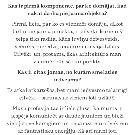
Kas ir pirmā komponente, par ko domājat, kad
sākat darbu pie jauna objekta?
Pirmā lieta, par ko es vienmēr domāju, sākot
darbu pie jauna projekta, ir cilvēki, kuriem šī
telpa tiks radīta. Kāds ir viņu dzīvesveids,
vecums, pieredze, ieradumi un vajadzības.
Cilvēki un, protams, ēkas arhitektūra man
vienmēr būs sākumpunkts.
Kas ir citas jomas, no kurām smeļaties
iedvesmu?
Es atkal atkārtošos, bet mani iedvesmo talantīgi
cilvēki – sarunas ar viņiem ļoti uzlādē.
Mūsu profesijā tas ir liels pluss, ka mums ir
iespēja komunicēt ar daudz jauniem un bieži
vien ļoti veiksmīgiem un neparastiem cilvēkiem
ar fantastisku enerģiju. Kā arī mani ļoti