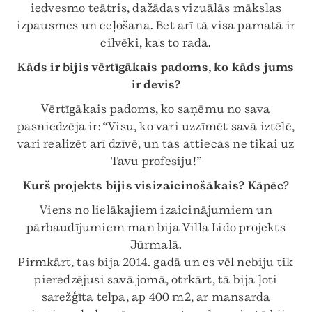
iedvesmo teātris, dažādas vizuālās mākslas
izpausmes un ceļošana. Bet arī tā visa pamatā ir
cilvēki, kas to rada.
Kāds ir bijis vērtīgākais padoms, ko kāds jums
ir devis?
Vērtīgākais padoms, ko saņēmu no sava
pasniedzēja ir: “Visu, ko vari uzzīmēt savā iztēlē,
vari realizēt arī dzīvē, un tas attiecas ne tikai uz
Tavu profesiju!”
Kurš projekts bijis visizaicinošākais? Kāpēc?
Viens no lielākajiem izaicinājumiem un
pārbaudījumiem man bija Villa Lido projekts
Jūrmalā.
Pirmkārt, tas bija 2014. gadā un es vēl nebiju tik
pieredzējusi savā jomā, otrkārt, tā bija ļoti
sarežģīta telpa, ap 400 m2, ar mansarda