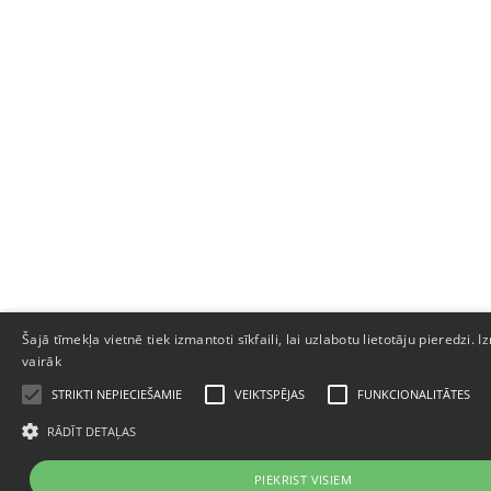
Šajā tīmekļa vietnē tiek izmantoti sīkfaili, lai uzlabotu lietotāju pieredzi.
vairāk
STRIKTI NEPIECIEŠAMIE
VEIKTSPĒJAS
FUNKCIONALITĀTES
RĀDĪT DETAĻAS
PIEKRIST VISIEM