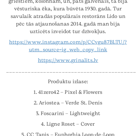
griestiem, kolonnām, un, pats galvenais, tā bija
vēsturiska ēka, kura būvēta 1930. gadā. Tur
savulaik atradās populārais restorāns Lido un
pēc tās atjaunošanas 2014. gadā man bija
uzticēts izveidot tur dzīvokļus.
https://www.instagram.com/p/CCvgu87BLTU/?
utm_source=ig_web_copy_link
https://www.grinalits.lv
_________________________________________
Produktu izlase:
1. 41zero42 – Pixel & Flowers
2. Ariostea – Verde St. Denis
3. Foscarini – Lightweight
4. Ligne Roset – Cover
5. CC Tapis – Euphorbia Loop-de-Loop