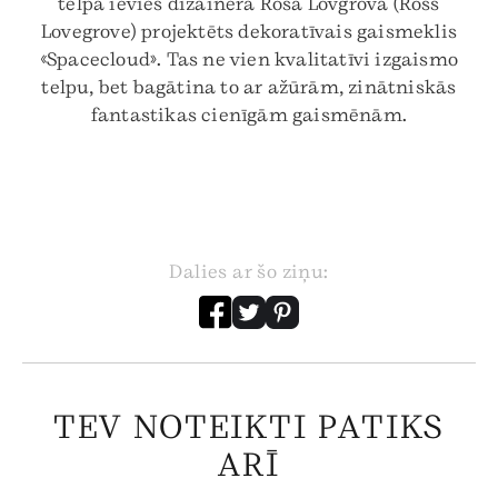
telpā ievieš dizainera Rosa Lovgrova (Ross
Lovegrove) projektēts dekoratīvais gaismeklis
«Spacecloud». Tas ne vien kvalitatīvi izgaismo
telpu, bet bagātina to ar ažūrām, zinātniskās
fantastikas cienīgām gaismēnām.
Dalies ar šo ziņu:
TEV NOTEIKTI PATIKS
ARĪ