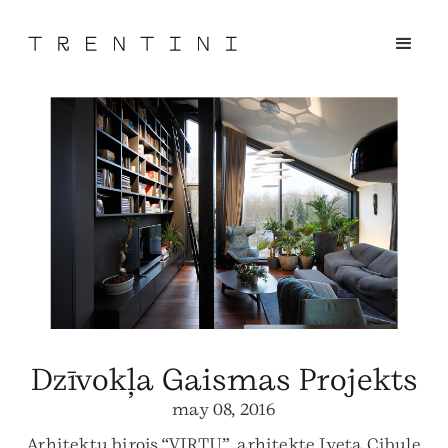
Dzīvokļa Gaismas Projekts
may 08, 2016
Arhitektu birojs “VIRTU”, arhitekte Iveta Cibule