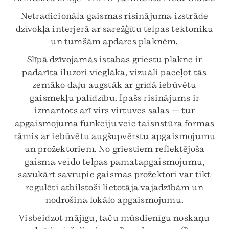
Netradicionāla gaismas risinājuma izstrāde
dzīvokļa interjerā ar sarežģītu telpas tektoniku
un tumšām apdares plaknēm.
Slīpā dzīvojamās istabas griestu plakne ir
padarīta iluzori vieglāka, vizuāli paceļot tās
zemāko daļu augstāk ar grīdā iebūvētu
gaismekļu palīdzību. Īpašs risinājums ir
izmantots arī virs virtuves salas — tur
apgaismojuma funkciju veic taisnstūra formas
rāmis ar iebūvētu augšupvērstu apgaismojumu
un prožektoriem. No griestiem reflektējoša
gaisma veido telpas pamatapgaismojumu,
savukārt savrupie gaismas prožektori var tikt
regulēti atbilstoši lietotāja vajadzībām un
nodrošina lokālo apgaismojumu.
Visbeidzot mājīgu, taču mūsdienīgu noskaņu