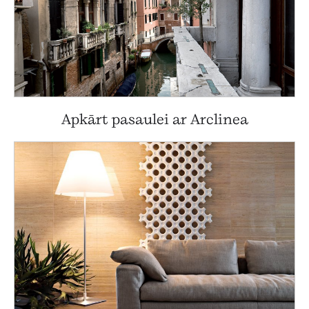
Apkārt pasaulei ar Arclinea